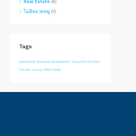
Real Estate
(4)
ไม่มีหมวดหมู่
(1)
Tags
Apartment
Business Development
House for families
Houzez
Luxury
Real Estate