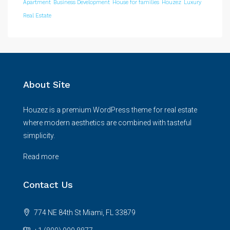
Apartment
Business Development
House for families
Houzez
Luxury
Real Estate
About Site
Houzez is a premium WordPress theme for real estate
where modern aesthetics are combined with tasteful
simplicity.
Read more
Contact Us
774 NE 84th St Miami, FL 33879