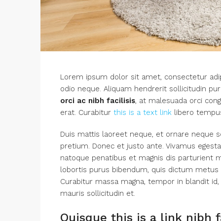
Lorem ipsum dolor sit amet, consectetur adipi
odio neque. Aliquam hendrerit sollicitudin p
orci ac nibh facilisis
, at malesuada orci cong
erat. Curabitur
this is a text link
libero tempu
Duis mattis laoreet neque, et ornare neque so
pretium. Donec et justo ante. Vivamus egest
natoque penatibus et magnis dis parturient mo
lobortis purus bibendum, quis dictum metus ma
Curabitur massa magna, tempor in blandit id, 
mauris sollicitudin et.
Quisque this is a link nibh 