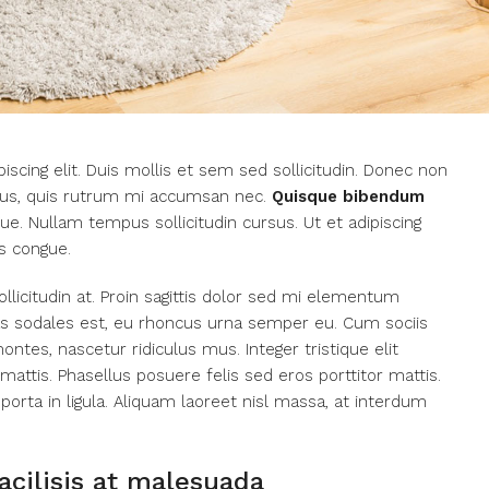
scing elit. Duis mollis et sem sed sollicitudin. Donec non
urus, quis rutrum mi accumsan nec.
Quisque bibendum
ue. Nullam tempus sollicitudin cursus. Ut et adipiscing
s congue.
llicitudin at. Proin sagittis dolor sed mi elementum
as sodales est, eu rhoncus urna semper eu. Cum sociis
ntes, nascetur ridiculus mus. Integer tristique elit
ttis. Phasellus posuere felis sed eros porttitor mattis.
porta in ligula. Aliquam laoreet nisl massa, at interdum
facilisis at malesuada