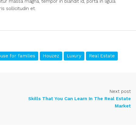
itur massa magna, tempor in blandit id, porta in ligula.
 sollicitudin et.
use for families
Houzez
Luxury
Real Estate
Next post
Skills That You Can Learn In The Real Estate
Market