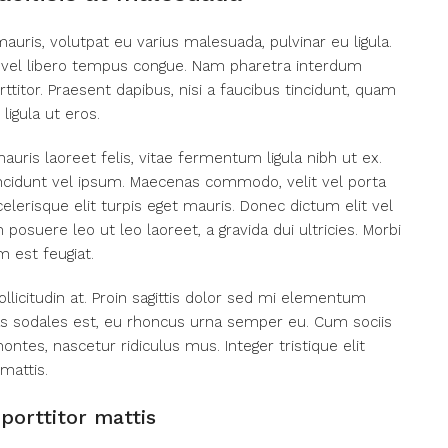
mauris, volutpat eu varius malesuada, pulvinar eu ligula.
rat vel libero tempus congue. Nam pharetra interdum
titor. Praesent dapibus, nisi a faucibus tincidunt, quam
ligula ut eros.
auris laoreet felis, vitae fermentum ligula nibh ut ex.
incidunt vel ipsum. Maecenas commodo, velit vel porta
erisque elit turpis eget mauris. Donec dictum elit vel
 posuere leo ut leo laoreet, a gravida dui ultricies. Morbi
m est feugiat.
llicitudin at. Proin sagittis dolor sed mi elementum
as sodales est, eu rhoncus urna semper eu. Cum sociis
ntes, nascetur ridiculus mus. Integer tristique elit
mattis.
porttitor mattis