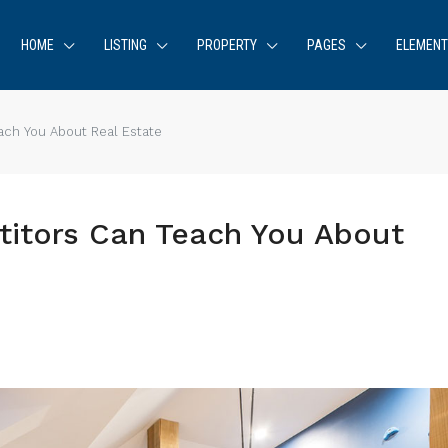
HOME
LISTING
PROPERTY
PAGES
ELEMEN
ach You About Real Estate
titors Can Teach You About