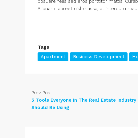
posuere felis sed eros porttitor mattis. Curab
Aliquam laoreet nisl massa, at interdum mauris
Tags
Apartment
Business Development
Ho
Prev Post
5 Tools Everyone In The Real Estate Industry
Should Be Using