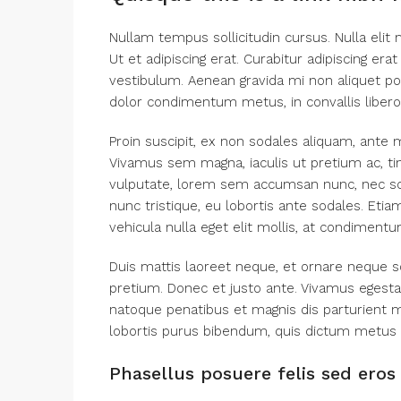
Nullam tempus sollicitudin cursus. Nulla elit 
Ut et adipiscing erat. Curabitur adipiscing e
vestibulum. Aenean gravida mi non aliquet port
dolor condimentum metus, in convallis libero 
Proin suscipit, ex non sodales aliquam, ante m
Vivamus sem magna, iaculis ut pretium ac, t
vulputate, lorem sem accumsan nunc, nec scel
nunc tristique, eu lobortis ante sodales. Etiam
vehicula nulla eget elit mollis, at condimentu
Duis mattis laoreet neque, et ornare neque so
pretium. Donec et justo ante. Vivamus egest
natoque penatibus et magnis dis parturient mo
lobortis purus bibendum, quis dictum metus 
Phasellus posuere felis sed eros 