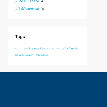
Real Estate
(4)
ไม่มีหมวดหมู่
(1)
Tags
Apartment
Business Development
House for families
Houzez
Luxury
Real Estate