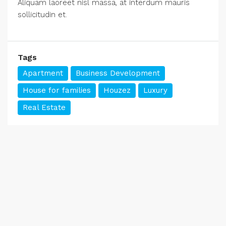
Aliquam laoreet nisl massa, at interdum mauris
sollicitudin et.
Tags
Apartment
Business Development
House for families
Houzez
Luxury
Real Estate