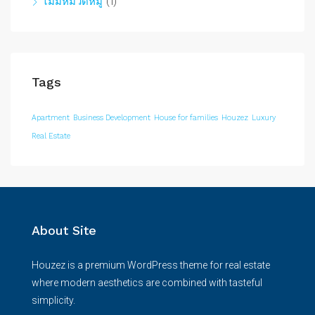
ไม่มีหมวดหมู่
(1)
Tags
Apartment
Business Development
House for families
Houzez
Luxury
Real Estate
About Site
Houzez is a premium WordPress theme for real estate
where modern aesthetics are combined with tasteful
simplicity.